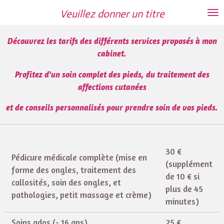
Passer
Veuillez donner un titre
au
contenu
Découvrez les tarifs des différents services proposés à mon
principal
cabinet.
Profitez d'un soin complet des pieds, du traitement des
affections cutanées
et de conseils personnalisés pour prendre soin de vos pieds.
30 €
Pédicure médicale complète (mise en
(supplément
forme des ongles, traitement des
de 10 € si
callosités, soin des ongles, et
plus de 45
pathologies, petit massage et crème)
minutes)
Soins ados (- 16 ans)
25 €